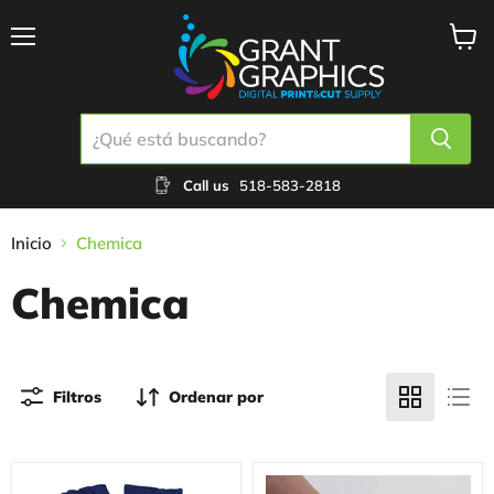
Menú
Ver
carrit
Call us
518-583-2818
Inicio
Chemica
Chemica
Filtros
Ordenar por