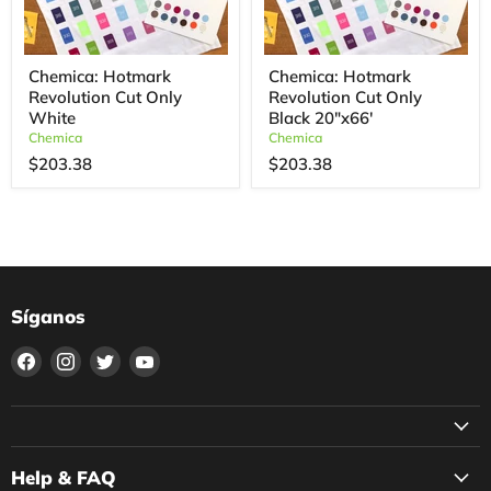
Chemica: Hotmark
Chemica: Hotmark
Revolution Cut Only
Revolution Cut Only
White
Black 20"x66'
Chemica
Chemica
$203.38
$203.38
Síganos
Encuéntrenos
Encuéntrenos
Encuéntrenos
Encuéntrenos
en
en
en
en
Facebook
Instagram
Twitter
YouTube
Help & FAQ