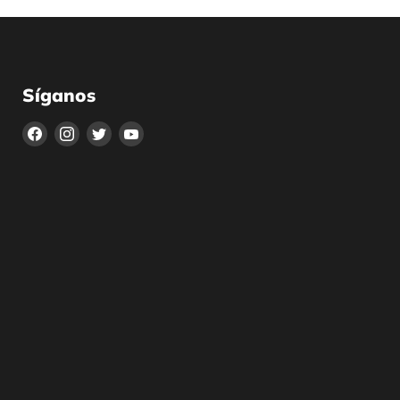
Síganos
Encuéntrenos
Encuéntrenos
Encuéntrenos
Encuéntrenos
en
en
en
en
Facebook
Instagram
Twitter
YouTube