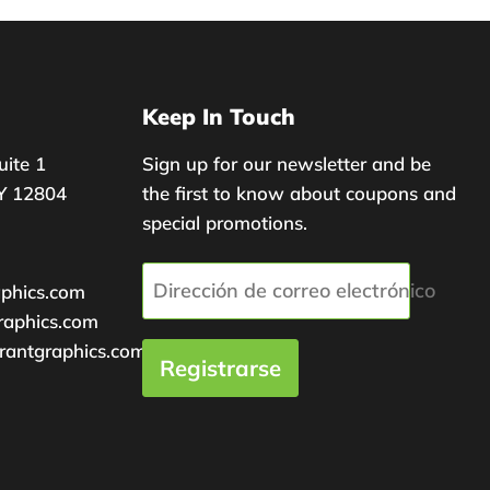
Keep In Touch
uite 1
Sign up for our newsletter and be
Y 12804
the first to know about coupons and
special promotions.
Dirección de correo electrónico
aphics.com
raphics.com
rantgraphics.com
Registrarse