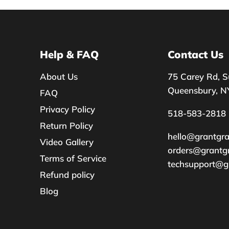
Help & FAQ
Contact Us
About Us
75 Carey Rd, S
Queensbury, N
FAQ
Privacy Policy
518-583-2818
Return Policy
hello@grantgr
Video Gallery
orders@grantg
Terms of Service
techsupport@g
Refund policy
Blog