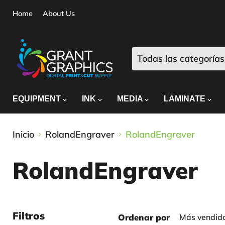
Home
About Us
Todas las categorías
EQUIPMENT
INK
MEDIA
LAMINATE
Inicio
RolandEngraver
RolandEngraver
RolandEngraver
Filtros
Ordenar por