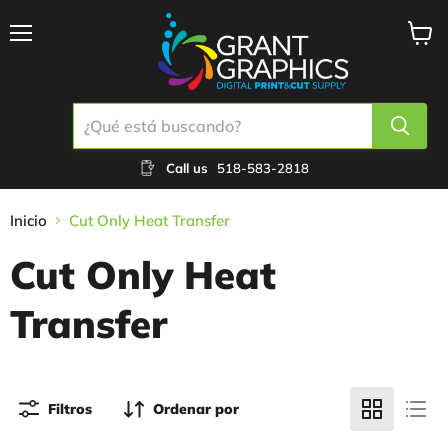
Menú
Ver
carrit
Call us
518-583-2818
Inicio
Cut Only Heat Transfer
Cut Only Heat
Transfer
Filtros
Ordenar por