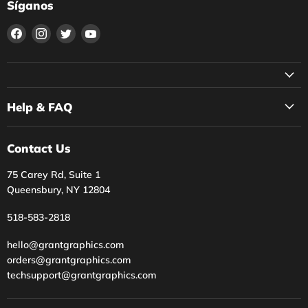
Síganos
Encuéntrenos
Encuéntrenos
Encuéntrenos
Encuéntrenos
en
en
en
en
Facebook
Instagram
Twitter
YouTube
Help & FAQ
Contact Us
75 Carey Rd, Suite 1
Queensbury, NY 12804
518-583-2818
hello@grantgraphics.com
orders@grantgraphics.com
techsupport@grantgraphics.com