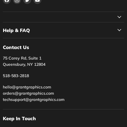
en
en
en
en
Facebook
Instagram
Twitter
YouTube
Help & FAQ
Contact Us
75 Carey Rd, Suite 1
Queensbury, NY 12804
518-583-2818
hello@grantgraphics.com
orders@grantgraphics.com
techsupport@grantgraphics.com
Keep In Touch