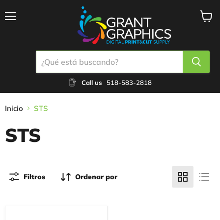
Menú
Ver
carrit
Call us
518-583-2818
Inicio
STS
STS
Filtros
Ordenar por